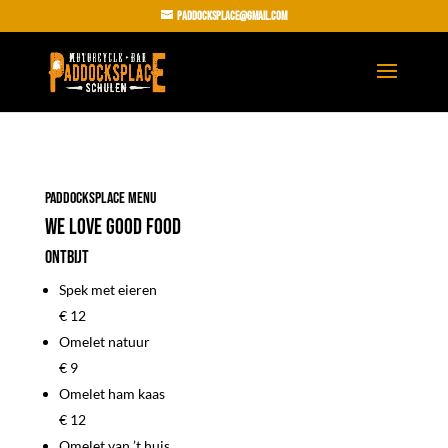
paddocksplace@gmail.com
PADDOCKSPLACE MENU
WE LOVE GOOD FOOD
Ontbijt
Spek met eieren
€ 12
Omelet natuur
€ 9
Omelet ham kaas
€ 12
Omelet van ’t huis