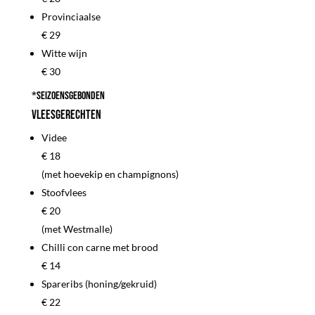
Provinciaalse
€ 29
Witte wijn
€ 30
*Seizoensgebonden
Vleesgerechten
Videe
€ 18
(met hoevekip en champignons)
Stoofvlees
€ 20
(met Westmalle)
Chilli con carne met brood
€ 14
Spareribs (honing/gekruid)
€ 22