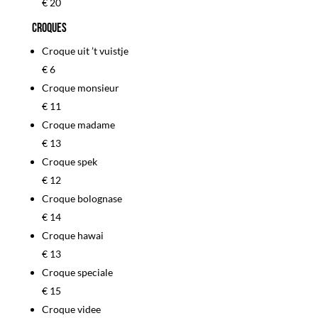
€ 20
Croques
Croque uit ’t vuistje
€ 6
Croque monsieur
€ 11
Croque madame
€ 13
Croque spek
€ 12
Croque bolognase
€ 14
Croque hawai
€ 13
Croque speciale
€ 15
Croque videe